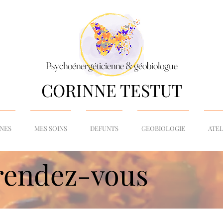
Psychoénergéticienne & géobiologue
CORINNE TESTUT
NNES
MES SOINS
DEFUNTS
GEOBIOLOGIE
ATEL
rendez-vous