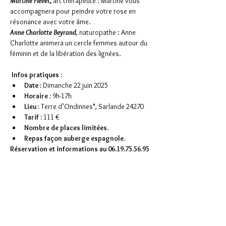
Martine Fievet
,
 art thérapeute : Martine vous 
accompagnera pour peindre votre rose en 
résonance avec votre âme.
Anne Charlotte Beyrand
, naturopathe : Anne 
Charlotte animera un cercle femmes autour du 
féminin et de la libération des lignées.
 Infos pratiques :
Date :
 Dimanche 22 juin 2025
Horaire :
 9h-17h
Lieu :
 Terre d’Ondinnes*, Sarlande 24270
Tarif :
 111 €
Nombre de places limitées.
Repas façon auberge espagnole.
Réservation et informations au 06.19.75.56.95
Partager cet événement