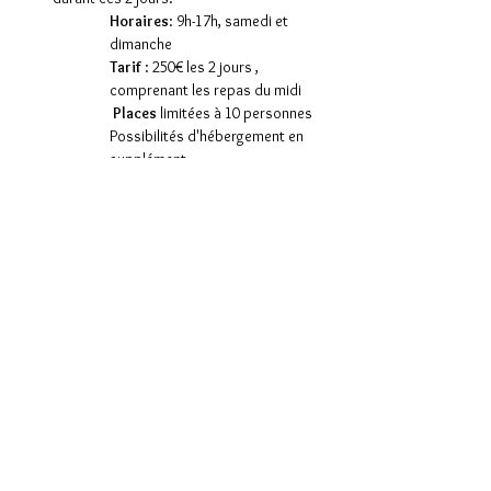
Horaires
: 9h-17h, samedi et 
dimanche
Tarif
 : 250€ les 2 jours , 
comprenant les repas du midi 
 Places
 limitées à 10 personnes
Possibilités d'hébergement en 
supplément.
Partager cet événement
CONTACT
Téléphone :
06 19 75 56 95