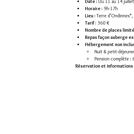
Date :
 Du 11 au 14 juille
Horaire :
 9h-17h
Lieu :
 Terre d’Ondinnes*
Tarif :
 360 €
Nombre de places limit
Repas façon auberge es
Hébergement non inclu
Nuit & petit-déjeuner
Pension complète : 6
Réservation et informations