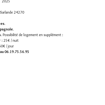
t  2025
, Sarlande 24270
ées.
pagnole.
s.
 Possibilité de logement en supplément :
 : 25€ / nuit
0€ / jour
 au 06.19.75.56.95