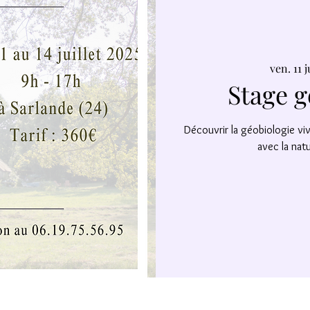
ven. 11 j
Stage g
Découvrir la géobiologie vi
avec la natu